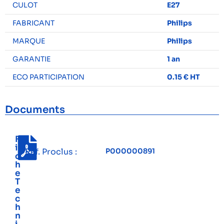
CULOT
E27
FABRICANT
Philips
MARQUE
Philips
GARANTIE
1 an
ECO PARTICIPATION
0.15 € HT
Documents
F
i
Réf. Proclus :
P000000891
c
h
e
T
e
c
h
n