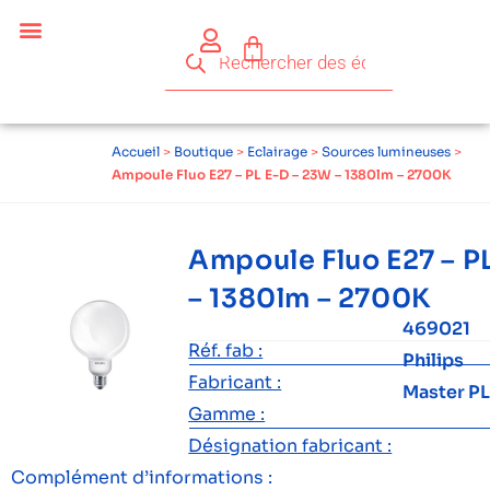
Accueil
>
Boutique
>
Eclairage
>
Sources lumineuses
>
Ampoule Fluo E27 – PL E-D – 23W – 1380lm – 2700K
Ampoule Fluo E27 – P
– 1380lm – 2700K
469021
Réf. fab :
Philips
Fabricant :
Master PL
Gamme :
Désignation fabricant :
Complément d’informations :