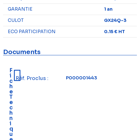
GARANTIE
1 an
CULOT
GX24Q-3
ECO PARTICIPATION
0.15 € HT
Documents
F
i
Réf. Proclus :
P000001443
c
h
e
T
e
c
h
n
i
q
u
e