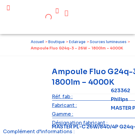
Céder ses équipements .
Qui sommes-nous ?
Pourquoi réemployer ?
Devenir acteur du réemploi
Accueil
>
Boutique
>
Eclairage
>
Sources lumineuses
>
Ampoule Fluo G24q-3 – 26W – 1800lm – 4000K
Ampoule Fluo G24q-3
1800lm – 4000K
623362
Réf. fab :
Philips
Fabricant :
MASTER P
Gamme :
Désignation fabricant :
MASTER PL-C 26W/840/4P G24q
Complément d’informations :