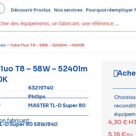
Découvrir Proclus
Nos services
Pourquoi réemployer 
ses
>
Tube Fluo T8 – 58W – 5240lm – 4000K
Fluo T8 – 58W – 5240lm
Ache
0K
63219740
Philips
Choisiss
:
MASTER TL-D Super 80
recondi
équipem
n fabricant :
4,30
€
H
L-D Super 80 58W/840
5,16
€
ttc