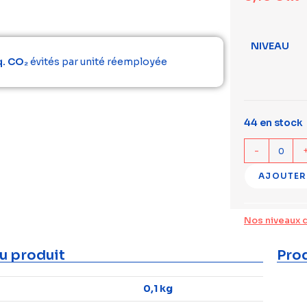
NIVEAU
q. CO₂
évités par unité réemployée
44 en stock
-
AJOUTER
Nos niveaux 
u produit
Prod
0,1 kg