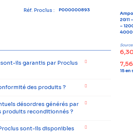
Réf. Proclus :
P000000893
Ampou
2G11 
– 120
4000
Source
6,3
ont-ils garantis par Proclus
7,5
15 en
onformité des produits ?
entuels désordres générés par
 produits reconditionnés ?
Proclus sont-ils disponibles