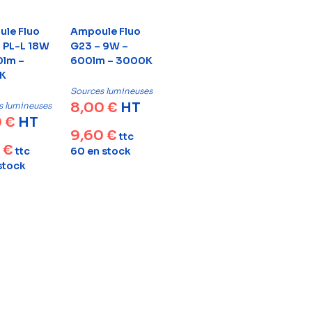
le Fluo
Ampoule Fluo
– PL-L 18W
G23 – 9W –
0lm –
600lm – 3000K
K
Sources lumineuses
8,00
€
HT
s lumineuses
0
€
HT
9,60
€
ttc
6
€
ttc
60 en stock
 stock