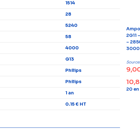
1514
28
5240
Ampou
2G11 
58
– 285
4000
3000
G13
Source
9,0
Philips
10,
Philips
20 en
1 an
0.15 € HT