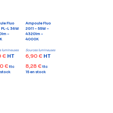
le Fluo
Ampoule Fluo
– PL-L 36W
2G11 – 55W –
0lm –
4320lm –
K
4000K
s lumineuses
Sources lumineuses
0
€
HT
6,90
€
HT
80
€
8,28
€
ttc
ttc
 stock
15 en stock