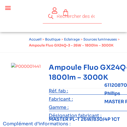
Accueil
>
Boutique
>
Eclairage
>
Sources lumineuses
>
Ampoule Fluo GX24Q-3 – 26W – 1800lm – 3000K
Ampoule Fluo GX24Q-
1800lm – 3000K
6112087
Réf. fab :
Philips
Fabricant :
MASTER 
Gamme :
Désignation fabricant :
MASTER PL-T 26W/830/4P 1CT
Complément d’informations :