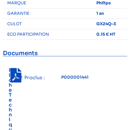
MARQUE
Philips
GARANTIE
1 an
CULOT
GX24Q-3
ECO PARTICIPATION
0.15 € HT
Documents
F
i
Réf. Proclus :
P000001441
c
h
e
T
e
c
h
n
i
q
u