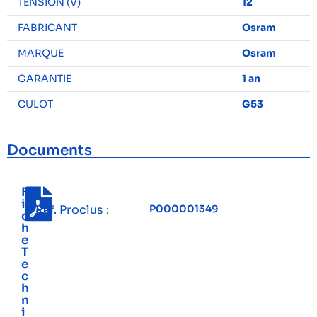
TENSION (V)
12
FABRICANT
Osram
MARQUE
Osram
GARANTIE
1 an
CULOT
G53
Documents
F
i
Réf. Proclus :
P000001349
c
h
e
T
e
c
h
n
i