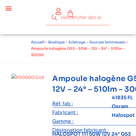
Accueil
>
Boutique
>
Eclairage
>
Sources lumineuses
>
Ampoule halogène G53 – 50W – 12V – 24° – 510lm –
3000K
Ampoule halogène G5
12V – 24° – 510lm – 3
41835 FL
Réf. fab :
Osram
Fabricant :
Halospot
Gamme :
Désignation fabricant :
HALOSPOT 111 50W 12V 24° G53