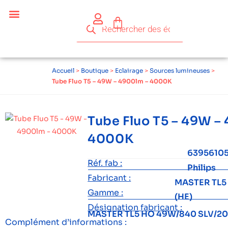
Accueil
>
Boutique
>
Eclairage
>
Sources lumineuses
>
Tube Fluo T5 – 49W – 4900lm – 4000K
Tube Fluo T5 – 49W –
4000K
6395610
Réf. fab :
Philips
Fabricant :
MASTER TL5 H
Gamme :
(HE)
Désignation fabricant :
MASTER TL5 HO 49W/840 SLV/2
Complément d’informations :