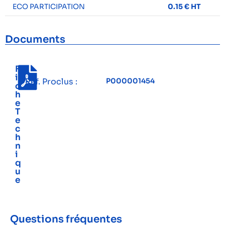
ECO PARTICIPATION
0.15 € HT
Documents
F
i
Réf. Proclus :
P000001454
c
h
e
T
e
c
h
n
i
q
u
e
Questions fréquentes