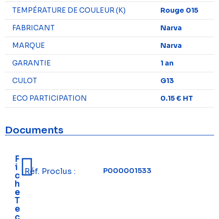
TEMPÉRATURE DE COULEUR (K)
Rouge 015
FABRICANT
Narva
MARQUE
Narva
GARANTIE
1 an
CULOT
G13
ECO PARTICIPATION
0.15 € HT
Documents
F
i
Réf. Proclus :
P000001533
c
h
e
T
e
c