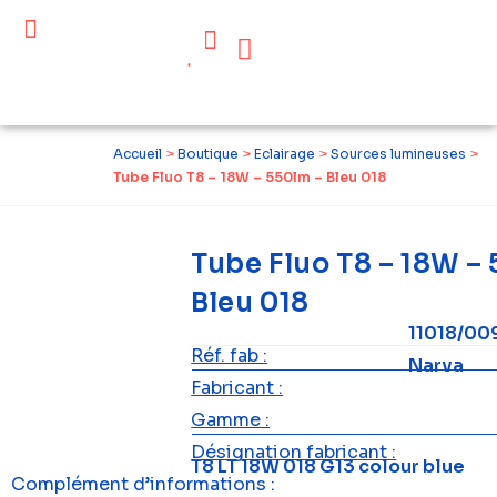
Céder ses équipements .
Qui sommes-nous ?
Pourquoi réemployer ?
Devenir acteur du réemploi
Accueil
>
Boutique
>
Eclairage
>
Sources lumineuses
>
Tube Fluo T8 – 18W – 550lm – Bleu 018
Tube Fluo T8 – 18W –
Bleu 018
11018/00
Réf. fab :
Narva
Fabricant :
Gamme :
Désignation fabricant :
T8 LT 18W 018 G13 colour blue
Complément d’informations :