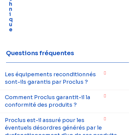
h
n
i
q
u
e
Questions fréquentes
Les équipements reconditionnés
sont-ils garantis par Proclus ?
Comment Proclus garantit-il la
conformité des produits ?
Proclus est-il assuré pour les
éventuels désordres générés par le