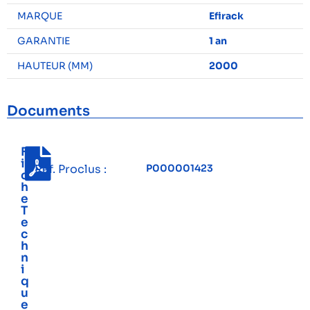
MARQUE
Efirack
GARANTIE
1 an
HAUTEUR (MM)
2000
Documents
F
i
Réf. Proclus :
P000001423
c
h
e
T
e
c
h
n
i
q
u
e