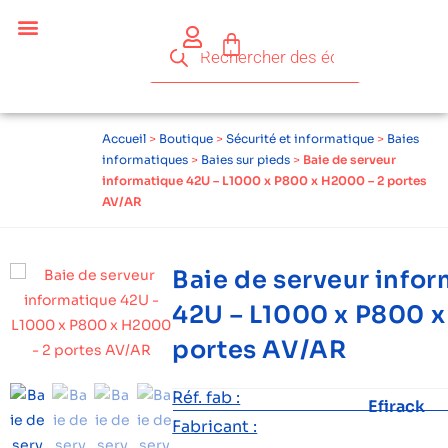
Céder ses équipements .
Qui sommes-nous ?
Pourquoi réemployer ?
Devenir acteur du réemploi
Accueil
>
Boutique
>
Sécurité et informatique
>
Baies
informatiques
>
Baies sur pieds
>
Baie de serveur
informatique 42U – L1000 x P800 x H2000 – 2 portes
AV/AR
Baie de serveur info
42U – L1000 x P800 x
portes AV/AR
Réf. fab :
Efirack
Fabricant :