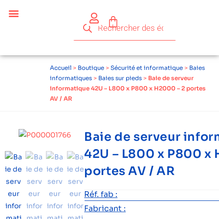
Céder ses équipements .
Qui sommes-nous ?
Pourquoi réemployer ?
Devenir acteur du réemploi
Accueil
>
Boutique
>
Sécurité et informatique
>
Baies
informatiques
>
Baies sur pieds
>
Baie de serveur
informatique 42U – L800 x P800 x H2000 – 2 portes
AV / AR
Baie de serveur info
42U – L800 x P800 x 
portes AV / AR
Réf. fab :
Fabricant :