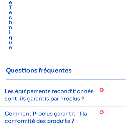
e
T
e
c
h
n
i
q
u
e
Questions fréquentes
Les équipements reconditionnés
sont-ils garantis par Proclus ?
Comment Proclus garantit-il la
conformité des produits ?