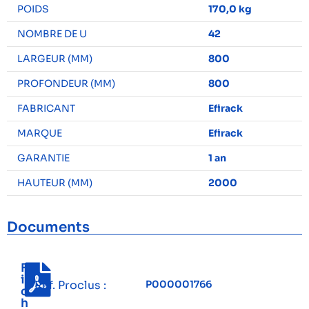
POIDS
170,0 kg
NOMBRE DE U
42
LARGEUR (MM)
800
PROFONDEUR (MM)
800
FABRICANT
Efirack
MARQUE
Efirack
GARANTIE
1 an
HAUTEUR (MM)
2000
Documents
F
i
Réf. Proclus :
P000001766
c
h