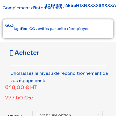
301P18KT4E55H1XNXXXXSXXXX
Complément d’informations :
663
kg d’éq. CO₂
évités par unité réemployée
Acheter
Choisissez le niveau de reconditionnement de
vos équipements.
648,00
€
HT
777,60
€
ttc
Choisir une option