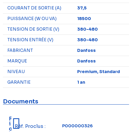
COURANT DE SORTIE (A)
37,5
PUISSANCE (W OU VA)
18500
TENSION DE SORTIE (V)
380-480
TENSION ENTRÉE (V)
380-480
FABRICANT
Danfoss
MARQUE
Danfoss
NIVEAU
Premium, Standard
GARANTIE
1 an
Documents
F
i
Réf. Proclus :
P000000326
c