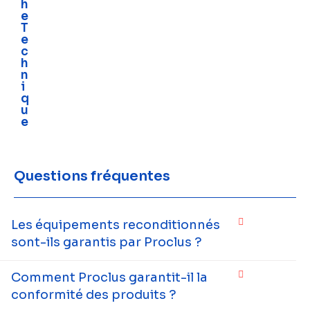
h
e
T
e
c
h
n
i
q
u
e
Questions fréquentes
Les équipements reconditionnés
sont-ils garantis par Proclus ?
Comment Proclus garantit-il la
conformité des produits ?