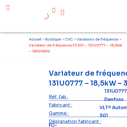
Céder ses équipements .
Qui sommes-nous ?
Pourquoi réemployer ?
Devenir acteur du réemploi
Accueil
>
Boutique
>
CVC
>
Variateurs de fréquence
>
Variateur de fréquence FC301 – 131U0777 – 18,5kW
– 380/480V
Variateur de fréquen
131U0777 – 18,5kW –
131U0777
Réf. fab :
Danfoss
Fabricant :
VLT® Autom
Gamme :
301
Désignation fabricant :
FC-