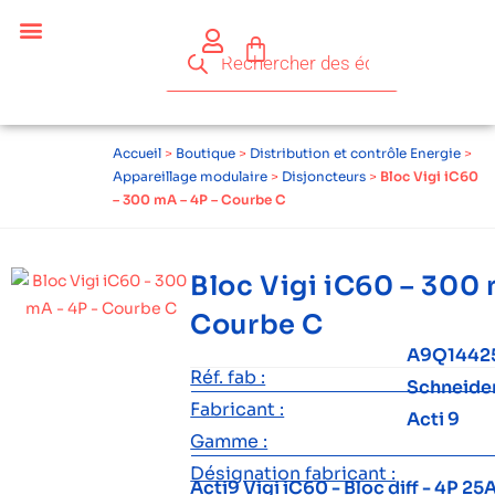
Accueil
>
Boutique
>
Distribution et contrôle Energie
>
Appareillage modulaire
>
Disjoncteurs
>
Bloc Vigi iC60
– 300 mA – 4P – Courbe C
Bloc Vigi iC60 – 300 
Courbe C
A9Q1442
Réf. fab :
Schneide
Fabricant :
Acti 9
Gamme :
Désignation fabricant :
Acti9 Vigi iC60 - Bloc diff - 4P 2