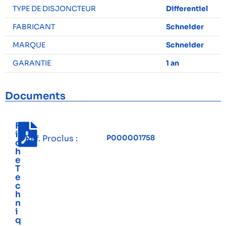
TYPE DE DISJONCTEUR
Differentiel
FABRICANT
Schneider
MARQUE
Schneider
GARANTIE
1 an
Documents
F
i
Réf. Proclus :
P000001758
c
h
e
T
e
c
h
n
i
q