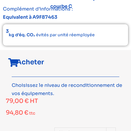
courbe C
Complément d’informations :
Equivalent à A9F87463
3
kg d’éq. CO₂
évités par unité réemployée
Acheter
Choisissez le niveau de reconditionnement de
vos équipements.
79,00
€
HT
94,80
€
ttc