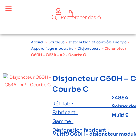
Accueil
>
Boutique
>
Distribution et contrôle Energie
>
Appareillage modulaire
>
Disjoncteurs
>
Disjoncteur
C60H – C63A – 4P – Courbe C
Disjoncteur C60H – C
Courbe C
24884
Réf. fab :
Schneide
Fabricant :
Multi 9
Gamme :
Désignation fabricant :
Multi 9 C60H - disjoncteur modula