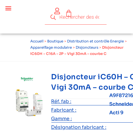
Accueil
>
Boutique
>
Distribution et contrôle Energie
>
Appareillage modulaire
>
Disjoncteurs
>
Disjoncteur
iC60H – C16A – 2P – Vigi 30mA – courbe C
Disjoncteur iC60H – 
Vigi 30mA – courbe 
A9F87216
Réf. fab :
Schneide
Fabricant :
Acti 9
Gamme :
Désignation fabricant :