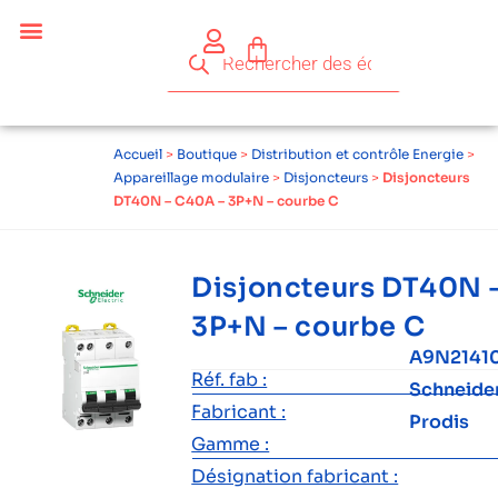
Accueil
>
Boutique
>
Distribution et contrôle Energie
>
Appareillage modulaire
>
Disjoncteurs
>
Disjoncteurs
DT40N – C40A – 3P+N – courbe C
Disjoncteurs DT40N 
3P+N – courbe C
A9N2141
Réf. fab :
Schneide
Fabricant :
Prodis
Gamme :
Désignation fabricant :