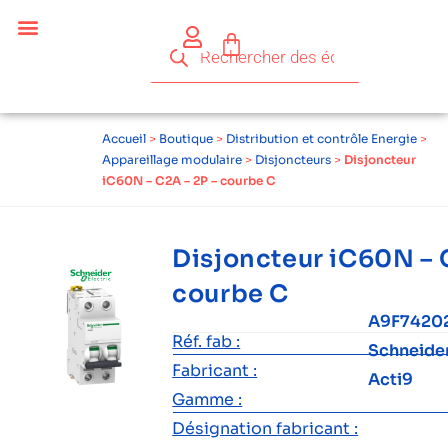
Accueil
>
Boutique
>
Distribution et contrôle Energie
>
Appareillage modulaire
>
Disjoncteurs
>
Disjoncteur
iC60N – C2A – 2P – courbe C
Disjoncteur iC60N – 
courbe C
A9F7420
Réf. fab :
Schneide
Fabricant :
Acti9
Gamme :
Désignation fabricant :