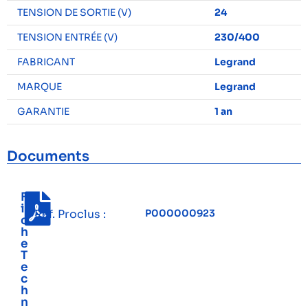
TENSION DE SORTIE (V)
24
TENSION ENTRÉE (V)
230/400
FABRICANT
Legrand
MARQUE
Legrand
GARANTIE
1 an
Documents
F
i
Réf. Proclus :
P000000923
c
h
e
T
e
c
h
n