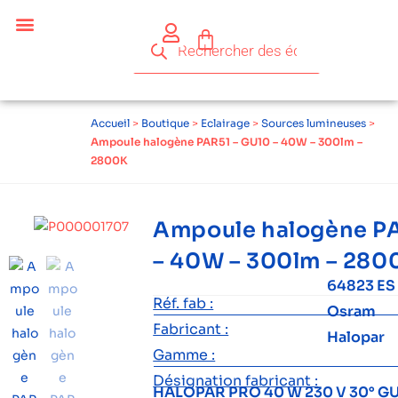
Accueil
>
Boutique
>
Eclairage
>
Sources lumineuses
>
Ampoule halogène PAR51 – GU10 – 40W – 300lm –
2800K
Ampoule halogène PA
– 40W – 300lm – 280
64823 ES
Réf. fab :
Osram
Fabricant :
Halopar
Gamme :
Désignation fabricant :
HALOPAR PRO 40 W 230 V 30° G