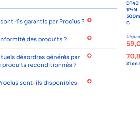
DT40 
1P+N –
300mA
ont-ils garantis par Proclus ?
C
Disjon
onformité des produits ?
59,
70,
entuels désordres générés par
21 en
 produits reconditionnés ?
roclus sont-ils disponibles