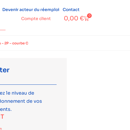
Devenir acteur du réemploi
Contact
0
0,00
€
Compte client
– 2P – courbe C
ter
ez le niveau de
tionnement de vos
ents.
T
c