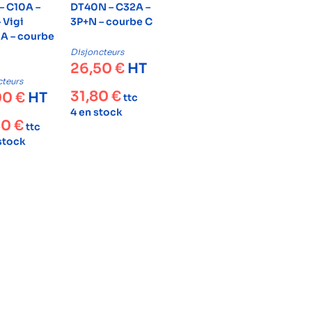
– C10A –
DT40N – C32A –
 Vigi
3P+N – courbe C
 – courbe
Disjoncteurs
26,50
€
HT
cteurs
31,80
€
00
€
HT
ttc
4 en stock
80
€
ttc
 stock