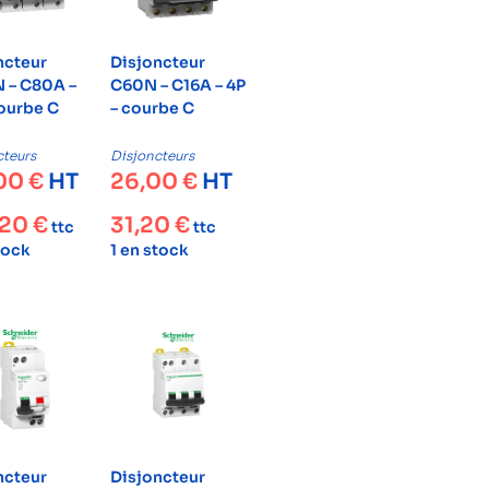
ncteur
Disjoncteur
 – C80A –
C60N – C16A – 4P
courbe C
– courbe C
cteurs
Disjoncteurs
,00
€
HT
26,00
€
HT
,20
€
31,20
€
ttc
ttc
tock
1 en stock
ncteur
Disjoncteur