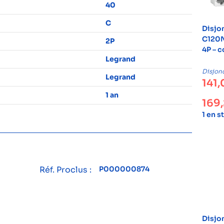
40
C
Disjo
C120N
2P
4P – 
Legrand
Disjon
Legrand
141
1 an
169
1 en s
Réf. Proclus :
P000000874
Disjo