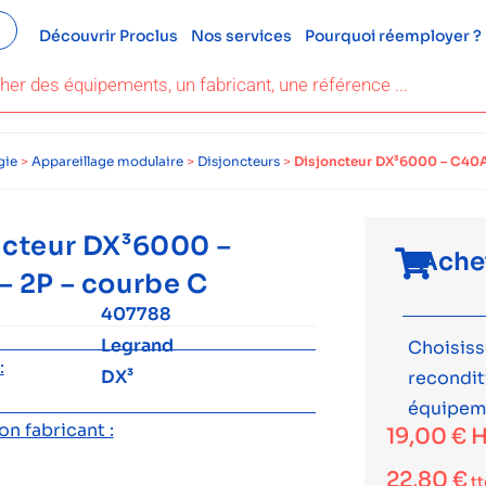
Découvrir Proclus
Nos services
Pourquoi réemployer ?
gie
>
Appareillage modulaire
>
Disjoncteurs
>
Disjoncteur DX³6000 – C40A 
ncteur DX³6000 –
Ache
– 2P – courbe C
407788
Legrand
Choisiss
:
DX³
recondi
équipem
n fabricant :
19,00
€
H
22,80
€
tt