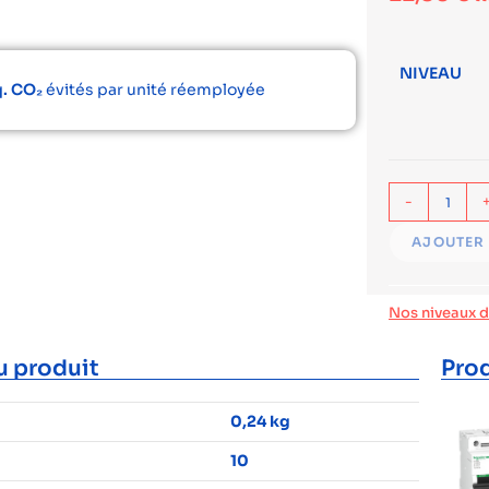
NIVEAU
q. CO₂
évités par unité réemployée
-
AJOUTER 
Nos niveaux 
u produit
Prod
0,24 kg
10