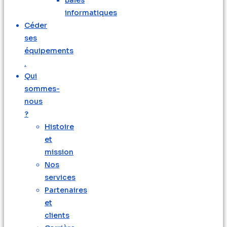
Baies
informatiques
Céder
ses
équipements
.
Qui
sommes-
nous
?
Histoire
et
mission
Nos
services
Partenaires
et
clients