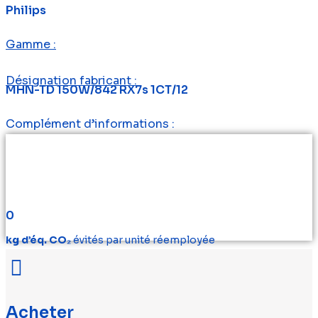
Philips
Gamme :
Désignation fabricant :
MHN-TD 150W/842 RX7s 1CT/12
Complément d’informations :
0
kg d’éq. CO₂
évités par unité réemployée
Acheter