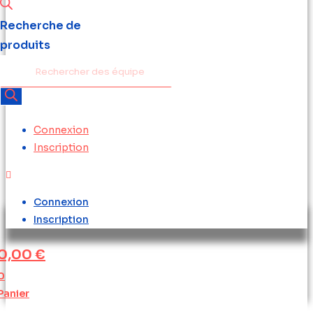
Recherche de
produits
Connexion
Inscription
Connexion
Inscription
0,00
€
0
Panier