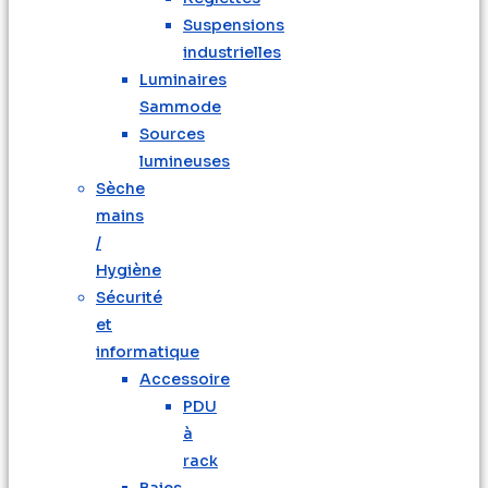
Suspensions
industrielles
Luminaires
Sammode
Sources
lumineuses
Sèche
mains
/
Hygiène
Sécurité
et
informatique
Accessoire
PDU
à
rack