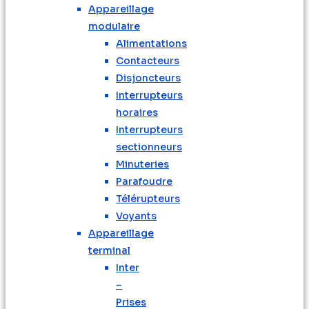
Appareillage
modulaire
Alimentations
Contacteurs
Disjoncteurs
Interrupteurs
horaires
Interrupteurs
sectionneurs
Minuteries
Parafoudre
Télérupteurs
Voyants
Appareillage
terminal
Inter
–
Prises