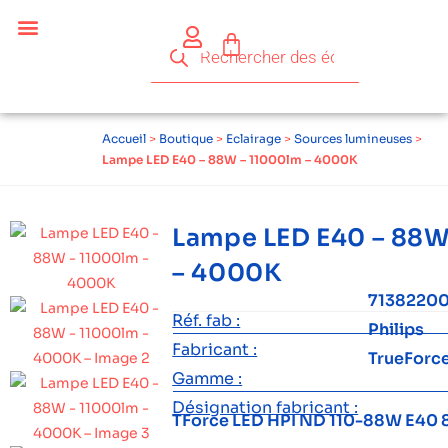
Céder ses équipements .
Qui sommes-nous ?
Pourquoi réemployer ?
Devenir acteur du réemploi
Accueil
>
Boutique
>
Eclairage
>
Sources lumineuses
>
Lampe LED E40 – 88W – 11000lm – 4000K
Lampe LED E40 – 88W
– 4000K
7138220
Réf. fab :
Philips
Fabricant :
TrueForc
Gamme :
Désignation fabricant :
TForce LED HPI ND 110-88W E40 