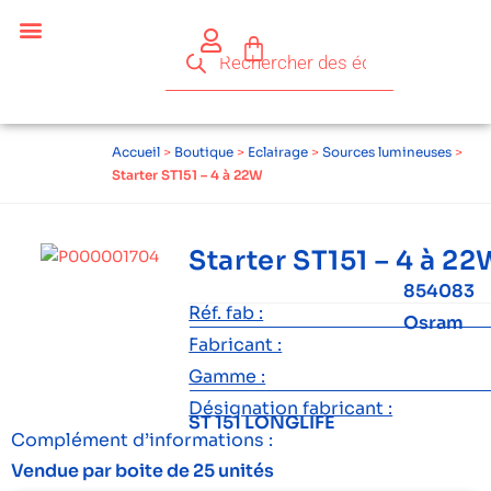
Accueil
>
Boutique
>
Eclairage
>
Sources lumineuses
>
Starter ST151 – 4 à 22W
Starter ST151 – 4 à 22
854083
Réf. fab :
Osram
Fabricant :
Gamme :
Désignation fabricant :
ST 151 LONGLIFE
Complément d’informations :
Vendue par boite de 25 unités