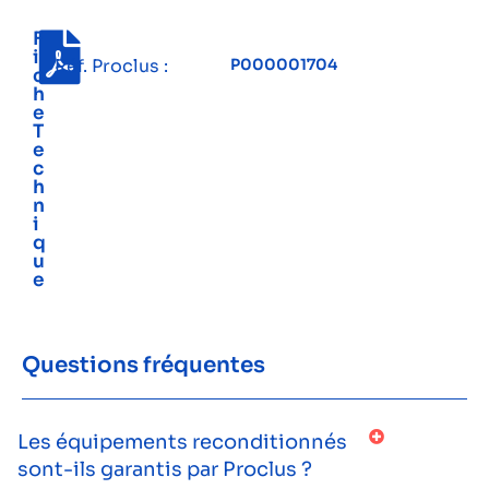
F
i
Réf. Proclus :
P000001704
c
h
e
T
e
c
h
n
i
q
u
e
Questions fréquentes
Les équipements reconditionnés
sont-ils garantis par Proclus ?