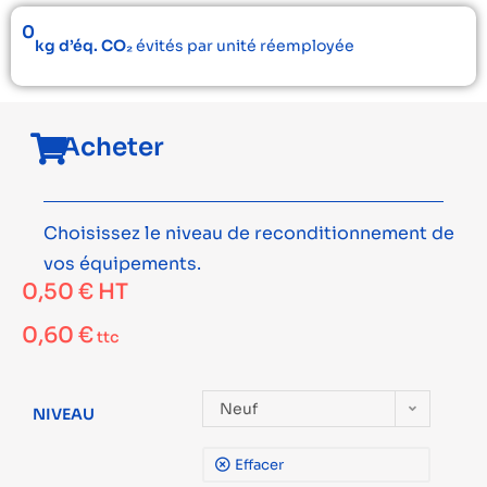
0
kg d’éq. CO₂
évités par unité réemployée
Acheter
Choisissez le niveau de reconditionnement de
vos équipements.
0,50
€
HT
0,60
€
ttc
Neuf
NIVEAU
Effacer