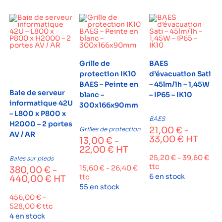
Grille de
BAES
protection IK10
d’évacuation Sati
BAES – Peinte en
– 45lm/1h – 1,45W
Baie de serveur
blanc –
– IP65 – IK10
informatique 42U
300x166x90mm
– L800 x P800 x
BAES
H2000 – 2 portes
21,00
€
-
Grilles de protection
AV / AR
33,00
€
HT
13,00
€
-
22,00
€
HT
25,20
€
-
39,60
€
Baies sur pieds
ttc
15,60
€
-
26,40
€
380,00
€
-
6 en stock
ttc
440,00
€
HT
55 en stock
456,00
€
-
528,00
€
ttc
4 en stock