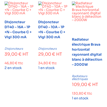
Disjoncteur
Disjoncteur
DT40 – 16A – 1P
DT40 – 10A – 1P
+N – Courbe C +
+N – Courbe C +
Vigi 300 mA
Vigi 300 mA
Radiateur
électrique Brava
Disjoncteurs
Disjoncteurs
horizontal
39,00
€
HT
29,00
€
HT
rayonnant digital
blanc à détection
46,80
€
ttc
34,80
€
ttc
– 2000W
2 en stock
1 en stock
Radiateurs
électriques
109,00
€
HT
130,80
€
ttc
1 en stock