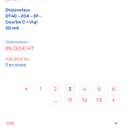
Disjoncteur
DT40 – 20A – 3P –
Courbe C + Vigi
30 mA
Disjoncteurs
89,00
€
HT
106,80
€
ttc
2 en stock
1
2
3
4
5
6
…
71
72
73
CVC