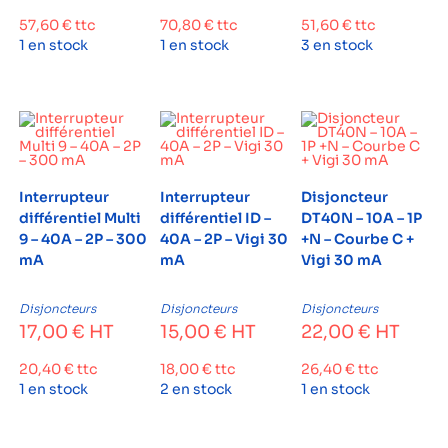
57,60
€
ttc
70,80
€
ttc
51,60
€
ttc
1 en stock
1 en stock
3 en stock
Interrupteur
Interrupteur
Disjoncteur
différentiel Multi
différentiel ID –
DT40N – 10A – 1P
9 – 40A – 2P – 300
40A – 2P – Vigi 30
+N – Courbe C +
mA
mA
Vigi 30 mA
Disjoncteurs
Disjoncteurs
Disjoncteurs
17,00
€
HT
15,00
€
HT
22,00
€
HT
20,40
€
ttc
18,00
€
ttc
26,40
€
ttc
1 en stock
2 en stock
1 en stock