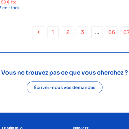
1,88
€
ttc
5 en stock
1
2
3
…
66
6
Vous ne trouvez pas ce que vous cherchez ?
Écrivez-nous vos demandes
LE RÉEMPLOI
SERVICES