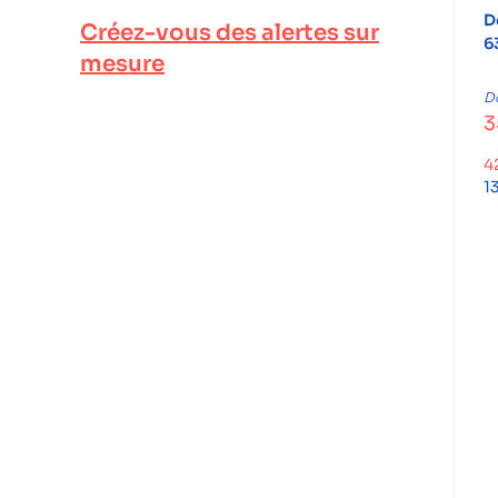
D
Créez-vous des alertes sur
6
mesure
D
3
4
1