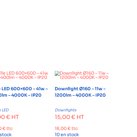
e LED 600×600 – 41w –
Downlight Ø160 – 11w –
lm – 4000K – IP20
1200lm – 4000K – IP20
s LED
Downlights
00
€
HT
15,00
€
HT
0
€
ttc
18,00
€
ttc
 stock
10 en stock