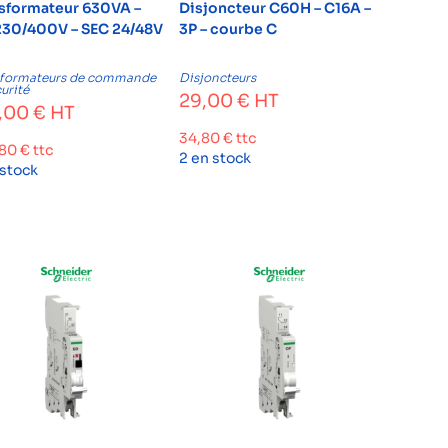
sformateur 630VA –
Disjoncteur C60H – C16A –
230/400V – SEC 24/48V
3P – courbe C
sformateurs de commande
Disjoncteurs
curité
29,00
€
HT
,00
€
HT
34,80
€
ttc
,80
€
ttc
2 en stock
 stock