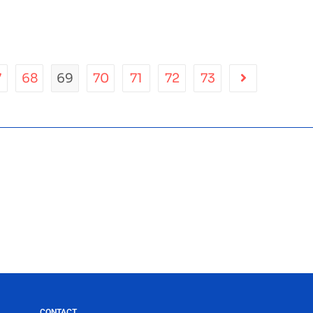
7
68
69
70
71
72
73
CONTACT