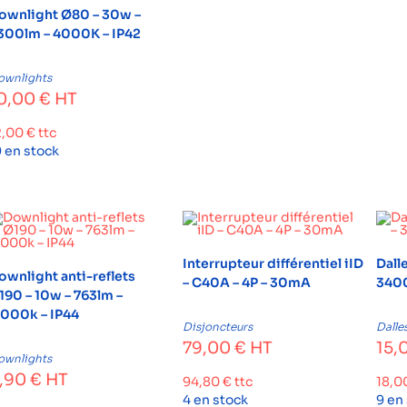
ownlight Ø80 – 30w –
300lm – 4000K – IP42
ownlights
0,00
€
HT
2,00
€
ttc
9 en stock
Interrupteur différentiel iID
Dall
ownlight anti-reflets
– C40A – 4P – 30mA
3400
190 – 10w – 763lm –
.000k – IP44
Disjoncteurs
Dalle
79,00
€
HT
15,
ownlights
,90
€
HT
94,80
€
ttc
18,0
4 en stock
9 en