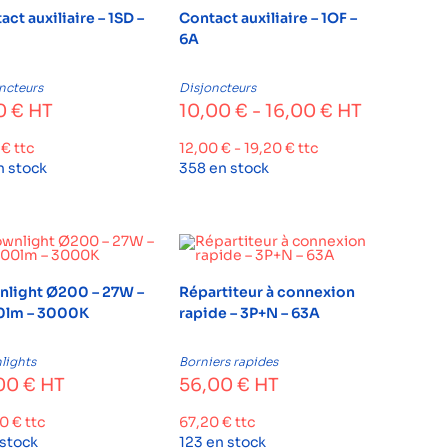
ct auxiliaire – 1SD –
Contact auxiliaire – 1OF –
6A
ncteurs
Disjoncteurs
0
€
HT
10,00
€
-
16,00
€
HT
0
€
ttc
12,00
€
-
19,20
€
ttc
n stock
358 en stock
light Ø200 – 27W –
Répartiteur à connexion
0lm – 3000K
rapide – 3P+N – 63A
lights
Borniers rapides
00
€
HT
56,00
€
HT
00
€
ttc
67,20
€
ttc
 stock
123 en stock