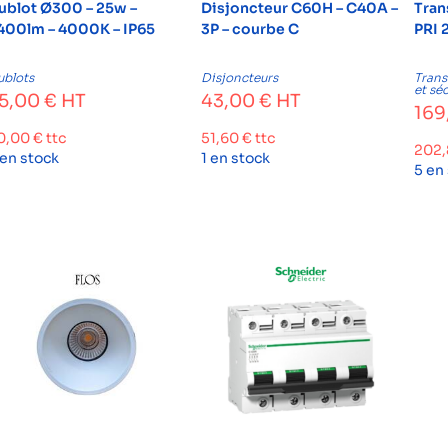
ublot Ø300 – 25w –
Disjoncteur C60H – C40A –
Tran
400lm – 4000K – IP65
3P – courbe C
PRI 
ublots
Disjoncteurs
Tran
et sé
5,00
€
HT
43,00
€
HT
169
0,00
€
ttc
51,60
€
ttc
202
 en stock
1 en stock
5 en