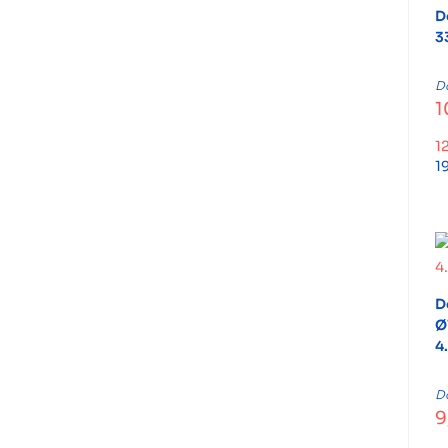
D
3
D
1
1
1
D
Ø
4
D
9