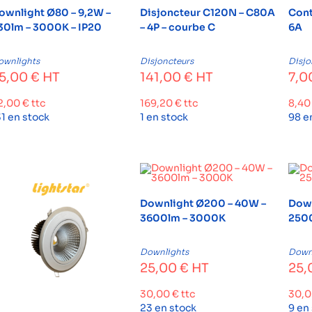
ownlight Ø80 – 9,2W –
Disjoncteur C120N – C80A
Conta
30lm – 3000K – IP20
– 4P – courbe C
6A
ownlights
Disjoncteurs
Disjo
5,00
€
HT
141,00
€
HT
7,0
2,00
€
ttc
169,20
€
ttc
8,4
31 en stock
1 en stock
98 e
Downlight Ø200 – 40W –
Down
3600lm – 3000K
250
Downlights
Down
25,00
€
HT
25,
30,00
€
ttc
30,
23 en stock
9 en